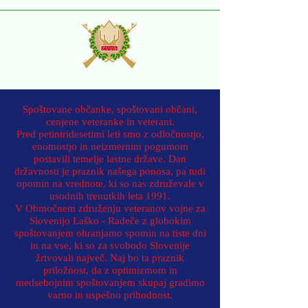
Spoštovane občanke, spoštovani občani,
cenjene veteranke in veterani.
Pred petintridesetimi leti smo z odločnostjo,
enotnostjo in neizmernim pogumom
postavili temelje lastne države. Dan
državnosti je praznik našega ponosa, pa tudi
opomin na vrednote, ki so nas združevale v
usodnih trenutkih leta 1991.
V Območnem združenju veteranov vojne za
Slovenijo Laško - Radeče z globokim
spoštovanjem ohranjamo spomin na tiste dni
in na vse, ki so za svobodo Slovenije
žrtvovali največ. Naj bo ta praznik
priložnost, da z optimizmom in
medsebojnim spoštovanjem skupaj gradimo
varno in uspešno prihodnost.