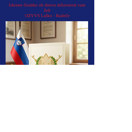
Iskrene čestitke ob dnevu državnosti vam
želi
OZVVS Laško - Radeče
OZVVS LAŠKO - RADEČE